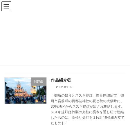
コ
ナ
ン
ビ
テ
ゲ
ン
ー
ツ
シ
へ
ョ
2022年9月
ス
ン
キ
に
ッ
移
プ
動
ホーム
2022年9月
作品紹介②
NEWS
2022-09-02
「御所の祭りとススキ提灯」奈良県御所市 御
所市宮前町の鴨都波神社の夏と秋の大祭時に、
30数地区からススキ提灯が出され集結します。
ススキ提灯は竹製の支柱に横木を通し紐で連結
したものに、高張り提灯を３段計10張組み立て
たもの […]